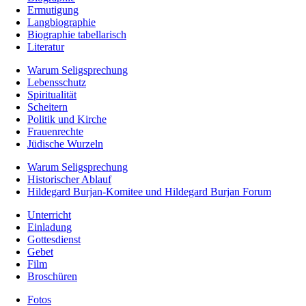
Ermutigung
Langbiographie
Biographie tabellarisch
Literatur
Warum Seligsprechung
Lebensschutz
Spiritualität
Scheitern
Politik und Kirche
Frauenrechte
Jüdische Wurzeln
Warum Seligsprechung
Historischer Ablauf
Hildegard Burjan-Komitee und Hildegard Burjan Forum
Unterricht
Einladung
Gottesdienst
Gebet
Film
Broschüren
Fotos