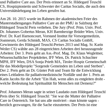
und Palliative Care aus. Der Preis erinnert an Sr. Hildegard Teuschl
CS, Hospizpionierin und Schwester der Caritas Socialis, die auch den
Universitätslehrgang ins Leben gerufen hat.
Am 28. 10. 2015 wurde im Rahmen der akademischen Feier des
Masterstudienganges Palliative Care an der PMU in Salzburg der
Hildegard Teuschl Preis verliehen. Die Jury (Prof. Prim. Univ. Prof.
Dr. Johannes Gobertus Meran, KH Barmherzige Brüder Wien, Univ.
Prof. Dr. Karl Harnoncourt, Vorstand Institut für Vorsorgemedizin,
Joanneum, Gerda Schmidt, MAS, CS Caritas Socialis GmbH,
Gewinnerin des Hildegard Teuschl-Preises 2013 und Mag. Sr. Karin
Weiler CS) wählte aus 28 eingereichten Arbeiten drei herausragende
Arbeiten: Der 3. Preis geht an Ass.-Prof. Mag. Dr. Klaus Wegleitner,
Wissenschaftlicher Projektleiter, IFF Wien, Dr. Patrick Schuchter
MPH, IFF Wien, DSA Sonja Prieth MA, Tiroler Hospiz Gemeinschaft
für das Modellprojekt "Sorgende Gemeinden im Leben und Sterben".
Der 2. Preis geht an Dr. Günter Polt und Team für die Entwicklung
eines Leitfadens für palliativmedizinische Notfälle und der 1. Preis an
Karin Jacobs für die Arbeit "Ein Halt, wenn alles zu entgleiten droht -
welche Bedeutung hat Spiritualität für Menschen mit Demenz?"
Prof. Johannes Meran sagte in seiner Laudatio zum Hildegard Teuschl
Preis über Sr. Hildegard Teuschl: "Sie war die Mutter der Palliative
Care in Österreich. Sie hat uns alle motiviert - man könnte sagen -
herzlich gezwungen, für die Sache einzutreten. Der Preis ist eine