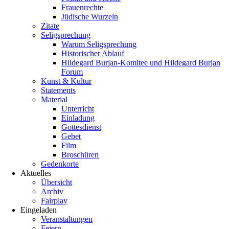
Frauenrechte
Jüdische Wurzeln
Zitate
Seligsprechung
Warum Seligsprechung
Historischer Ablauf
Hildegard Burjan-Komitee und Hildegard Burjan
Forum
Kunst & Kultur
Statements
Material
Unterricht
Einladung
Gottesdienst
Gebet
Film
Broschüren
Gedenkorte
Aktuelles
Übersicht
Archiv
Fairplay
Eingeladen
Veranstaltungen
Feiern