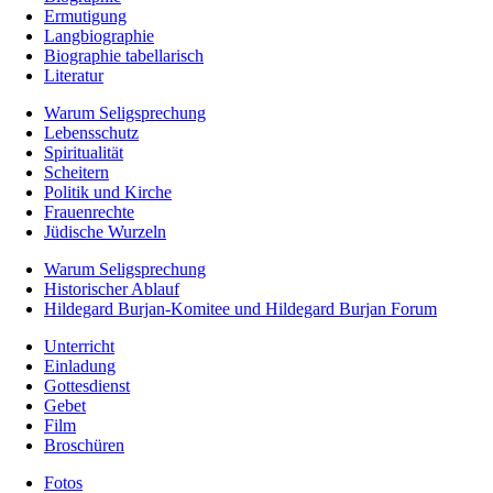
Ermutigung
Langbiographie
Biographie tabellarisch
Literatur
Warum Seligsprechung
Lebensschutz
Spiritualität
Scheitern
Politik und Kirche
Frauenrechte
Jüdische Wurzeln
Warum Seligsprechung
Historischer Ablauf
Hildegard Burjan-Komitee und Hildegard Burjan Forum
Unterricht
Einladung
Gottesdienst
Gebet
Film
Broschüren
Fotos