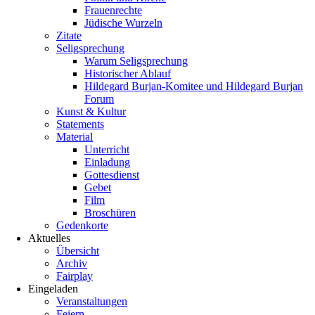
Frauenrechte
Jüdische Wurzeln
Zitate
Seligsprechung
Warum Seligsprechung
Historischer Ablauf
Hildegard Burjan-Komitee und Hildegard Burjan
Forum
Kunst & Kultur
Statements
Material
Unterricht
Einladung
Gottesdienst
Gebet
Film
Broschüren
Gedenkorte
Aktuelles
Übersicht
Archiv
Fairplay
Eingeladen
Veranstaltungen
Feiern