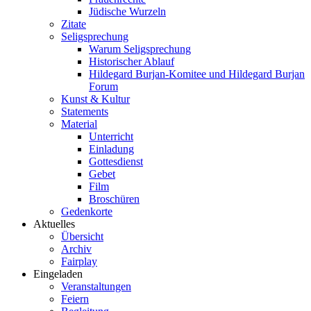
Jüdische Wurzeln
Zitate
Seligsprechung
Warum Seligsprechung
Historischer Ablauf
Hildegard Burjan-Komitee und Hildegard Burjan
Forum
Kunst & Kultur
Statements
Material
Unterricht
Einladung
Gottesdienst
Gebet
Film
Broschüren
Gedenkorte
Aktuelles
Übersicht
Archiv
Fairplay
Eingeladen
Veranstaltungen
Feiern