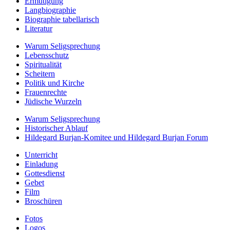
Ermutigung
Langbiographie
Biographie tabellarisch
Literatur
Warum Seligsprechung
Lebensschutz
Spiritualität
Scheitern
Politik und Kirche
Frauenrechte
Jüdische Wurzeln
Warum Seligsprechung
Historischer Ablauf
Hildegard Burjan-Komitee und Hildegard Burjan Forum
Unterricht
Einladung
Gottesdienst
Gebet
Film
Broschüren
Fotos
Logos