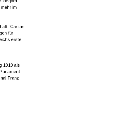
Hildegard
s mehr im
haft "Caritas
gen für
ichs erste
g 1919 als
e Parlament
inal Franz