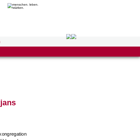
n
rjans
kongregation