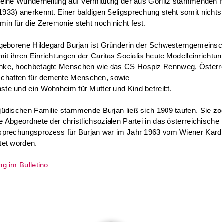
s eine Wunderheilung auf Vermittlung der aus Görlitz stammenden 
1933) anerkennt. Einer baldigen Seligsprechung steht somit nicht
min für die Zeremonie steht noch nicht fest.
z geborene Hildegard Burjan ist Gründerin der Schwesterngemeinsc
 mit ihren Einrichtungen der Caritas Socialis heute Modelleinrichtun
anke, hochbetagte Menschen wie das CS Hospiz Rennweg, Österre
haften für demente Menschen, sowie
ste und ein Wohnheim für Mutter und Kind betreibt.
 jüdischen Familie stammende Burjan ließ sich 1909 taufen. Sie zo
he Abgeordnete der christlichsozialen Partei in das österreichisch
gsprechungsprozess für Burjan war im Jahr 1963 vom Wiener Kard
tet worden.
ng im Bulletino