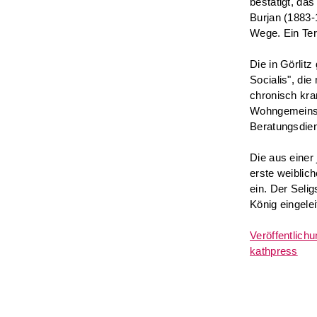
bestätigt, da
Burjan (1883-
Wege. Ein Ter
Die in Görlit
Socialis", die
chronisch kr
Wohngemeinsc
Beratungsdien
Die aus einer
erste weiblic
ein. Der Seli
König eingelei
Veröffentlichu
kathpress