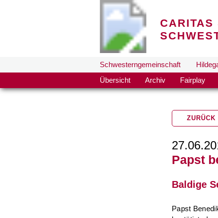
CARITAS 
SCHWES
Schwesterngemeinschaft
Hildeg
Übersicht
Archiv
Fairplay
ZURÜCK
27.06.20
Papst b
Baldige S
Papst Benedik